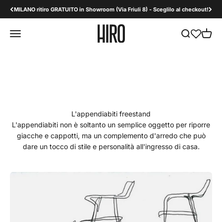
Vai al contenuto
MILANO ritiro GRATUITO in Showroom (Via Friuli 8) - Sceglilo al checkout!
HiroDesign B2B
Apri il menu di navigazione
Mostra il men
Mostra 
L'appendiabiti freestand
L'appendiabiti non è soltanto un semplice oggetto per riporre
giacche e cappotti, ma un complemento d'arredo che può
dare un tocco di stile e personalità all'ingresso di casa.