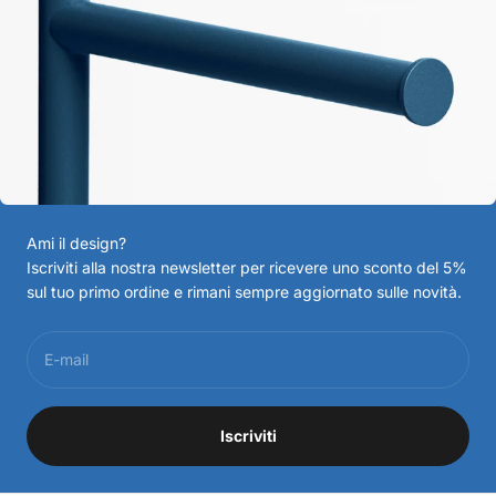
Ami il design?
Iscriviti alla nostra newsletter per ricevere uno sconto del 5%
sul tuo primo ordine e rimani sempre aggiornato sulle novità.
E-mail
Iscriviti