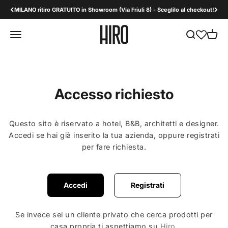
Vai al contenuto
MILANO ritiro GRATUITO in Showroom (Via Friuli 8) - Sceglilo al checkout!
HiroDesign B2B
Apri il menu di navigazione
Mostra il men
Mostra 
Accesso richiesto
Questo sito è riservato a hotel, B&B, architetti e designer.
Accedi se hai già inserito la tua azienda, oppure registrati
per fare richiesta.
Accedi
Registrati
Se invece sei un cliente privato che cerca prodotti per
casa propria ti aspettiamo su
Hiro
.