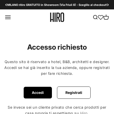
Vai al contenuto
MILANO ritiro GRATUITO in Showroom (Via Friuli 8) - Sceglilo al checkout!
HiroDesign B2B
Apri il menu di navigazione
Mostra il men
Mostra 
Accesso richiesto
Questo sito è riservato a hotel, B&B, architetti e designer.
Accedi se hai già inserito la tua azienda, oppure registrati
per fare richiesta.
Accedi
Registrati
Se invece sei un cliente privato che cerca prodotti per
casa propria ti aspettiamo su
Hiro
.