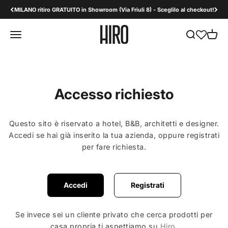
Vai al contenuto
MILANO ritiro GRATUITO in Showroom (Via Friuli 8) - Sceglilo al checkout!
HiroDesign B2B
Apri il menu di navigazione
Mostra il men
Mostra 
Accesso richiesto
Questo sito è riservato a hotel, B&B, architetti e designer.
Accedi se hai già inserito la tua azienda, oppure registrati
per fare richiesta.
Accedi
Registrati
Se invece sei un cliente privato che cerca prodotti per
casa propria ti aspettiamo su
Hiro
.