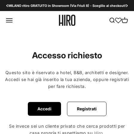
Vai al contenuto
MILANO ritiro GRATUITO in Showroom (Via Friuli 8) - Sceglilo al checkout!
HiroDesign B2B
Apri il menu di navigazione
Mostra il men
Mostra 
Accesso richiesto
Questo sito è riservato a hotel, B&B, architetti e designer.
Accedi se hai già inserito la tua azienda, oppure registrati
per fare richiesta.
Accedi
Registrati
Se invece sei un cliente privato che cerca prodotti per
casa propria ti aspettiamo su
Hiro
.