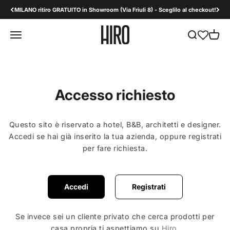
Vai al contenuto
MILANO ritiro GRATUITO in Showroom (Via Friuli 8) - Sceglilo al checkout!
HiroDesign B2B
Apri il menu di navigazione
Mostra il men
Mostra 
Accesso richiesto
Questo sito è riservato a hotel, B&B, architetti e designer.
Accedi se hai già inserito la tua azienda, oppure registrati
per fare richiesta.
Accedi
Registrati
Se invece sei un cliente privato che cerca prodotti per
casa propria ti aspettiamo su
Hiro
.