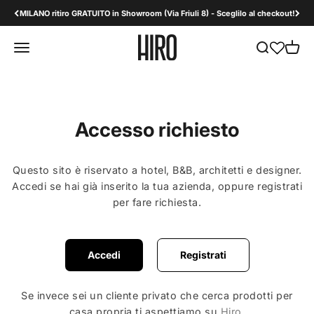
Vai al contenuto
MILANO ritiro GRATUITO in Showroom (Via Friuli 8) - Sceglilo al checkout!
HiroDesign B2B
Apri il menu di navigazione
Mostra il men
Mostra 
Accesso richiesto
Questo sito è riservato a hotel, B&B, architetti e designer.
Accedi se hai già inserito la tua azienda, oppure registrati
per fare richiesta.
Accedi
Registrati
Se invece sei un cliente privato che cerca prodotti per
casa propria ti aspettiamo su
Hiro
.