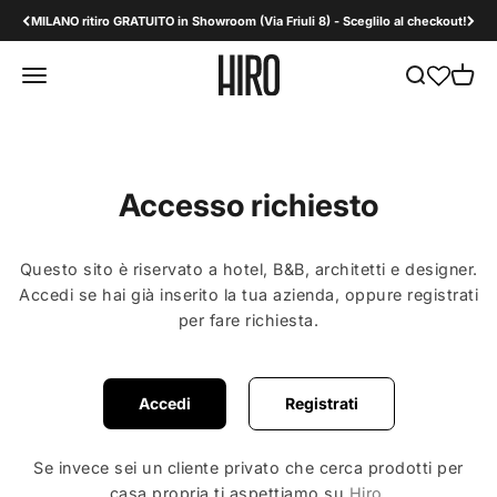
Vai al contenuto
MILANO ritiro GRATUITO in Showroom (Via Friuli 8) - Sceglilo al checkout!
HiroDesign B2B
Apri il menu di navigazione
Mostra il men
Mostra 
Accesso richiesto
Questo sito è riservato a hotel, B&B, architetti e designer.
Accedi se hai già inserito la tua azienda, oppure registrati
per fare richiesta.
Accedi
Registrati
Se invece sei un cliente privato che cerca prodotti per
casa propria ti aspettiamo su
Hiro
.