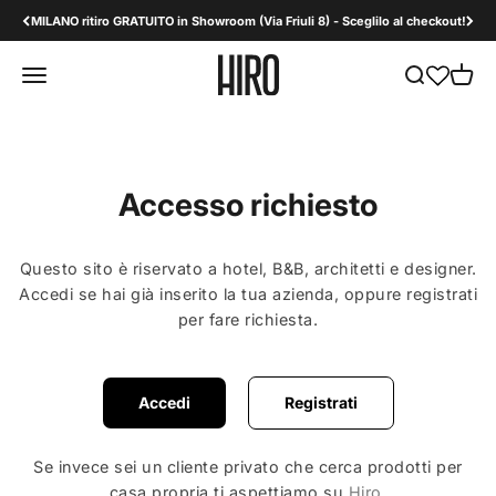
Vai al contenuto
MILANO ritiro GRATUITO in Showroom (Via Friuli 8) - Sceglilo al checkout!
HiroDesign B2B
Apri il menu di navigazione
Mostra il men
Mostra 
Accesso richiesto
Questo sito è riservato a hotel, B&B, architetti e designer.
Accedi se hai già inserito la tua azienda, oppure registrati
per fare richiesta.
Accedi
Registrati
Se invece sei un cliente privato che cerca prodotti per
casa propria ti aspettiamo su
Hiro
.