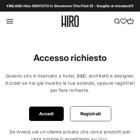
Vai al contenuto
MILANO ritiro GRATUITO in Showroom (Via Friuli 8) - Sceglilo al checkout!
HiroDesign B2B
Apri il menu di navigazione
Mostra il men
Mostra 
Accesso richiesto
Questo sito è riservato a hotel, B&B, architetti e designer.
Accedi se hai già inserito la tua azienda, oppure registrati
per fare richiesta.
Accedi
Registrati
Se invece sei un cliente privato che cerca prodotti per
casa propria ti aspettiamo su
Hiro
.