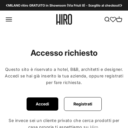
Vai al contenuto
MILANO ritiro GRATUITO in Showroom (Via Friuli 8) - Sceglilo al checkout!
HiroDesign B2B
Apri il menu di navigazione
Mostra il men
Mostra 
Accesso richiesto
Questo sito è riservato a hotel, B&B, architetti e designer.
Accedi se hai già inserito la tua azienda, oppure registrati
per fare richiesta.
Accedi
Registrati
Se invece sei un cliente privato che cerca prodotti per
casa propria ti aspettiamo su
Hiro
.