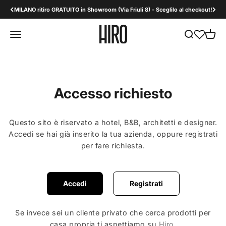
Vai al contenuto
MILANO ritiro GRATUITO in Showroom (Via Friuli 8) - Sceglilo al checkout!
HiroDesign B2B
Apri il menu di navigazione
Mostra il men
Mostra 
Accesso richiesto
Questo sito è riservato a hotel, B&B, architetti e designer.
Accedi se hai già inserito la tua azienda, oppure registrati
per fare richiesta.
Accedi
Registrati
Se invece sei un cliente privato che cerca prodotti per
casa propria ti aspettiamo su
Hiro
.