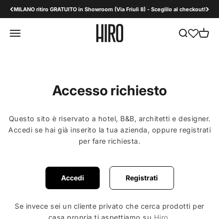
Vai al contenuto
MILANO ritiro GRATUITO in Showroom (Via Friuli 8) - Sceglilo al checkout!
HiroDesign B2B
Apri il menu di navigazione
Mostra il men
Mostra 
Accesso richiesto
Questo sito è riservato a hotel, B&B, architetti e designer.
Accedi se hai già inserito la tua azienda, oppure registrati
per fare richiesta.
Accedi
Registrati
Se invece sei un cliente privato che cerca prodotti per
casa propria ti aspettiamo su
Hiro
.